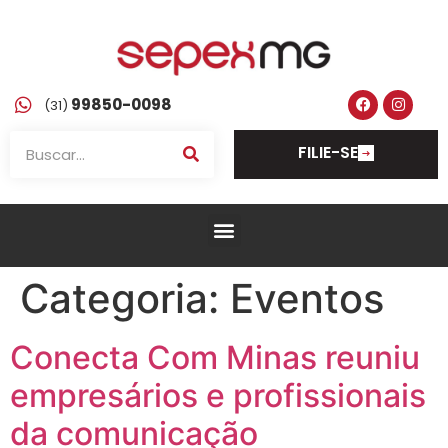
99850-0098
(31)
FILIE-SE
Categoria:
Eventos
Conecta Com Minas reuniu
empresários e profissionais
da comunicação