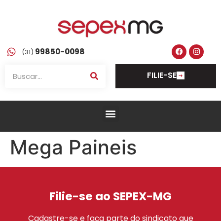
99850-0098
(31)
FILIE-SE
Mega Paineis
Filie-se ao SEPEX-MG
Cadastre-se e faça parte do sindicato que